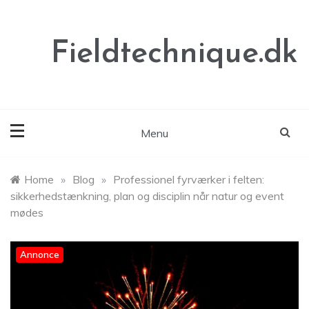
Skip
to
content
Fieldtechnique.dk
Menu
Home
»
Blog
»
Professionel fyrværker i felten:
sikkerhedstænkning, plan og disciplin når natur og event
mødes
Annonce