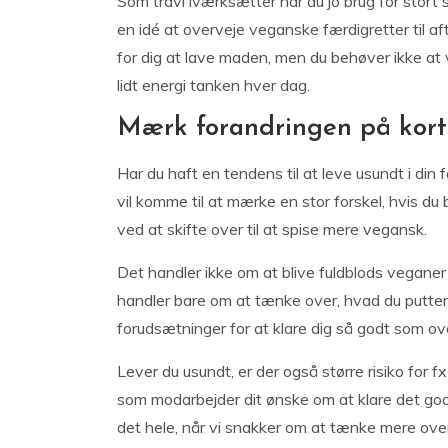
Som travl iværksætter har du jo brug for stort 
en idé at overveje veganske færdigretter til af
for dig at lave maden, men du behøver ikke a
lidt energi tanken hver dag.
Mærk forandringen på kort
Har du haft en tendens til at leve usundt i din 
vil komme til at mærke en stor forskel, hvis d
ved at skifte over til at spise mere vegansk.
Det handler ikke om at blive fuldblods veganer e
handler bare om at tænke over, hvad du putter i
forudsætninger for at klare dig så godt som ov
Lever du usundt, er der også større risiko fo
som modarbejder dit ønske om at klare det godt
det hele, når vi snakker om at tænke mere over