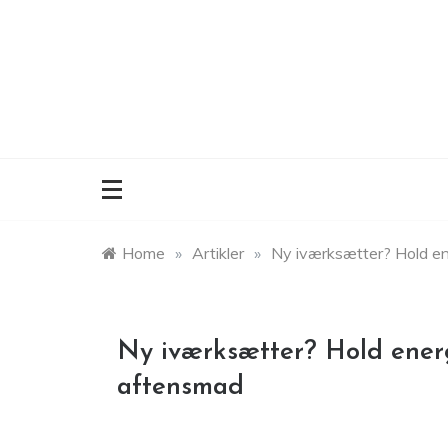
Skip
to
content
Home
»
Artikler
»
Ny iværksætter? Hold e
Ny iværksætter? Hold ene
aftensmad