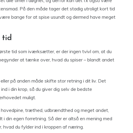
set alle timer i døgnet, og derfor kan det fx også være
tensmad. På den måde tager det stadig utroligt kort tid
t være bange for at spise usundt og dermed have meget
 tid
første tid som iværksætter, er der ingen tvivl om, at du
u begynder at tænke over, hvad du spiser – blandt andet
ller på anden måde skifte stor retning i dit liv. Det
nd i din krop, så du giver dig selv de bedste
erhovedet muligt.
r fx hovedpine, træthed, udbrændthed og meget andet,
 i din egen forretning. Så der er altså en mening med
, hvad du fylder ind i kroppen af næring.